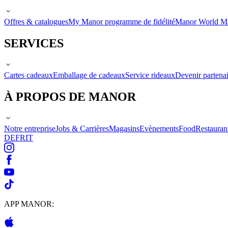
Offres & catalogues
My Manor programme de fidélité
Manor World M
SERVICES
Cartes cadeaux
Emballage de cadeaux
Service rideaux
Devenir partenai
À PROPOS DE MANOR
Notre entreprise
Jobs & Carrières
Magasins
Evènements
Food
Restauran
DE
FR
IT
APP MANOR: