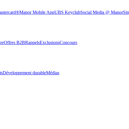
astercard®
Manor Mobile App
UBS Keyclub
Social Media @ Manor
Sin
re
Offres B2B
Rappels
Exclusions
Concours
ts
Développement durable
Médias