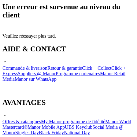
Une erreur est survenue au niveau du
client
Veuillez réessayer plus tard.
AIDE & CONTACT
Commande & livraison
Retour & garantie
Click + Collect
Click +
Express
Suppliers @ Manor
Programme partenaires
Manor Retail
Media
Manor sur WhatsApp
AVANTAGES
Offres & catalogues
My Manor programme de fidélité
Manor World
Mastercard®
Manor Mobile App
UBS Keyclub
Social Media @
Manor
Singles Day
Black Friday
National Day