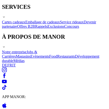
SERVICES
Cartes cadeaux
Emballage de cadeaux
Service rideaux
Devenir
partenaire
Offres B2B
Rappels
Exclusions
Concours
À PROPOS DE MANOR
Notre entreprise
Jobs &
Carrières
Magasins
Evènements
Food
Restaurants
Développement
durable
Médias
DE
FR
IT
APP MANOR: