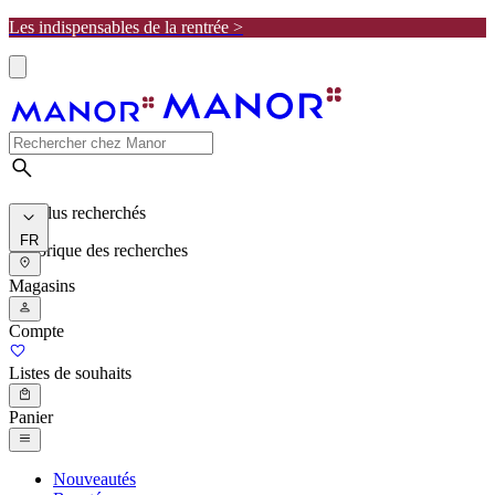
Les indispensables de la rentrée >
Les plus recherchés
FR
Historique des recherches
Magasins
Compte
Listes de souhaits
Panier
Nouveautés