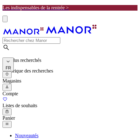
Les indispensables de la rentrée >
Les plus recherchés
FR
Historique des recherches
Magasins
Compte
Listes de souhaits
Panier
Nouveautés