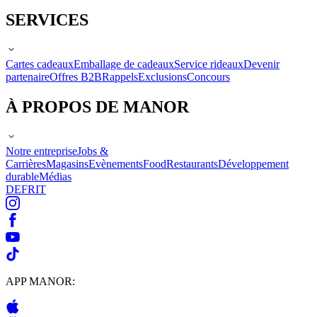
SERVICES
Cartes cadeaux
Emballage de cadeaux
Service rideaux
Devenir
partenaire
Offres B2B
Rappels
Exclusions
Concours
À PROPOS DE MANOR
Notre entreprise
Jobs &
Carrières
Magasins
Evènements
Food
Restaurants
Développement
durable
Médias
DE
FR
IT
APP MANOR: