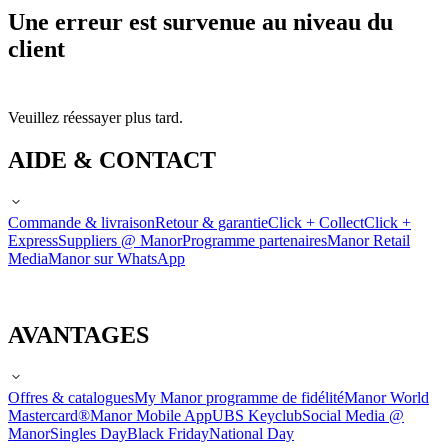
Une erreur est survenue au niveau du
client
Veuillez réessayer plus tard.
AIDE & CONTACT
Commande & livraison
Retour & garantie
Click + Collect
Click +
Express
Suppliers @ Manor
Programme partenaires
Manor Retail
Media
Manor sur WhatsApp
AVANTAGES
Offres & catalogues
My Manor programme de fidélité
Manor World
Mastercard®
Manor Mobile App
UBS Keyclub
Social Media @
Manor
Singles Day
Black Friday
National Day