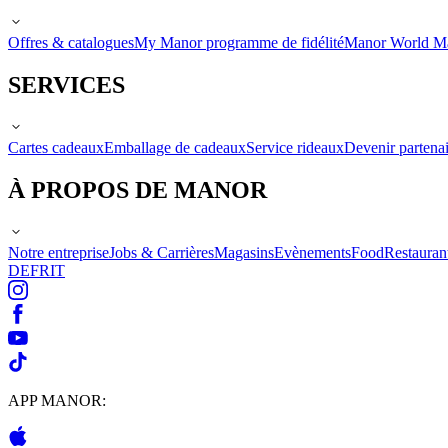
Offres & catalogues
My Manor programme de fidélité
Manor World M
SERVICES
Cartes cadeaux
Emballage de cadeaux
Service rideaux
Devenir partenai
À PROPOS DE MANOR
Notre entreprise
Jobs & Carrières
Magasins
Evènements
Food
Restauran
DE
FR
IT
APP MANOR: