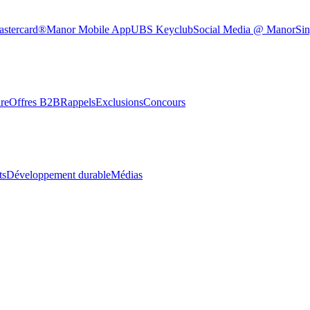
astercard®
Manor Mobile App
UBS Keyclub
Social Media @ Manor
Sin
re
Offres B2B
Rappels
Exclusions
Concours
ts
Développement durable
Médias