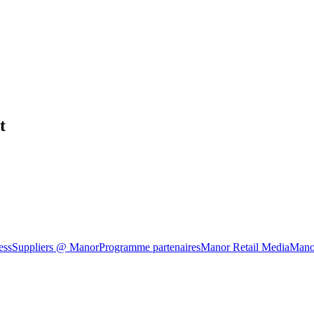
t
ess
Suppliers @ Manor
Programme partenaires
Manor Retail Media
Mano