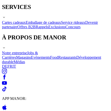
SERVICES
Cartes cadeaux
Emballage de cadeaux
Service rideaux
Devenir
partenaire
Offres B2B
Rappels
Exclusions
Concours
À PROPOS DE MANOR
Notre entreprise
Jobs &
Carrières
Magasins
Evènements
Food
Restaurants
Développement
durable
Médias
DE
FR
IT
APP MANOR: