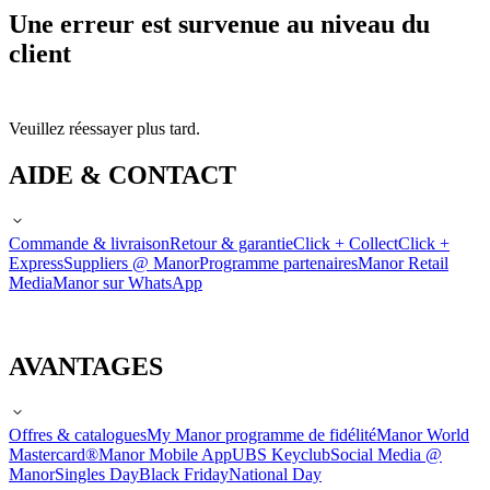
Une erreur est survenue au niveau du
client
Veuillez réessayer plus tard.
AIDE & CONTACT
Commande & livraison
Retour & garantie
Click + Collect
Click +
Express
Suppliers @ Manor
Programme partenaires
Manor Retail
Media
Manor sur WhatsApp
AVANTAGES
Offres & catalogues
My Manor programme de fidélité
Manor World
Mastercard®
Manor Mobile App
UBS Keyclub
Social Media @
Manor
Singles Day
Black Friday
National Day