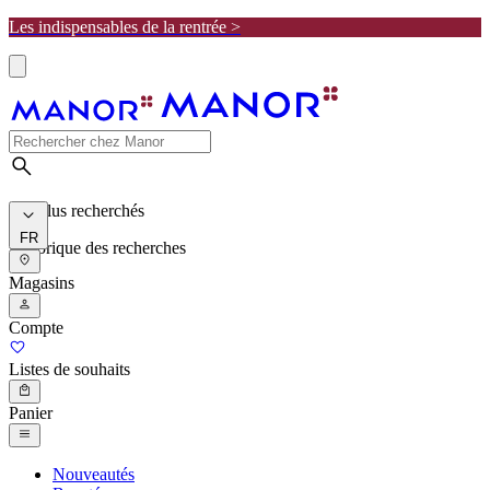
Les indispensables de la rentrée >
Les plus recherchés
FR
Historique des recherches
Magasins
Compte
Listes de souhaits
Panier
Nouveautés