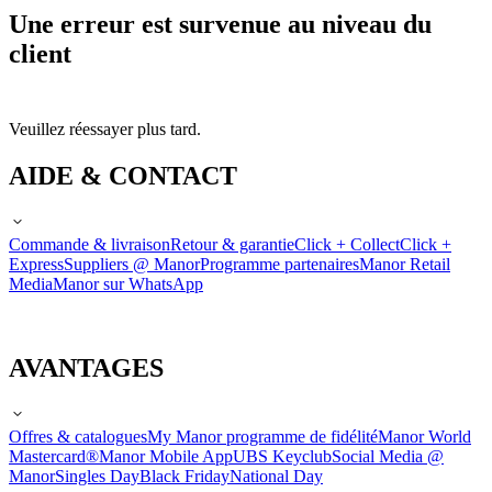
Une erreur est survenue au niveau du
client
Veuillez réessayer plus tard.
AIDE & CONTACT
Commande & livraison
Retour & garantie
Click + Collect
Click +
Express
Suppliers @ Manor
Programme partenaires
Manor Retail
Media
Manor sur WhatsApp
AVANTAGES
Offres & catalogues
My Manor programme de fidélité
Manor World
Mastercard®
Manor Mobile App
UBS Keyclub
Social Media @
Manor
Singles Day
Black Friday
National Day