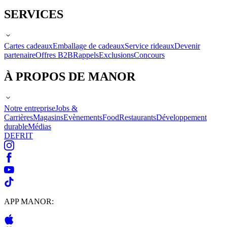
SERVICES
Cartes cadeaux
Emballage de cadeaux
Service rideaux
Devenir
partenaire
Offres B2B
Rappels
Exclusions
Concours
À PROPOS DE MANOR
Notre entreprise
Jobs &
Carrières
Magasins
Evènements
Food
Restaurants
Développement
durable
Médias
DE
FR
IT
APP MANOR: