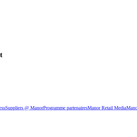
t
ess
Suppliers @ Manor
Programme partenaires
Manor Retail Media
Mano