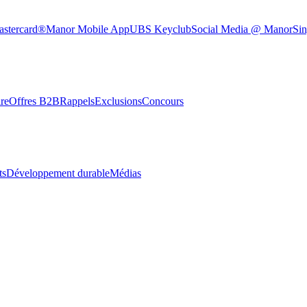
astercard®
Manor Mobile App
UBS Keyclub
Social Media @ Manor
Sin
re
Offres B2B
Rappels
Exclusions
Concours
ts
Développement durable
Médias