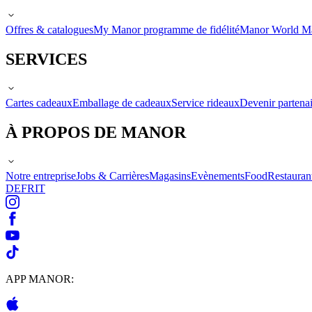
Offres & catalogues
My Manor programme de fidélité
Manor World M
SERVICES
Cartes cadeaux
Emballage de cadeaux
Service rideaux
Devenir partenai
À PROPOS DE MANOR
Notre entreprise
Jobs & Carrières
Magasins
Evènements
Food
Restauran
DE
FR
IT
APP MANOR: