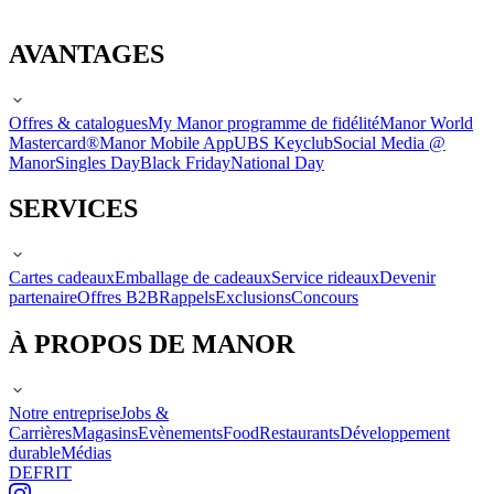
AVANTAGES
Offres & catalogues
My Manor programme de fidélité
Manor World
Mastercard®
Manor Mobile App
UBS Keyclub
Social Media @
Manor
Singles Day
Black Friday
National Day
SERVICES
Cartes cadeaux
Emballage de cadeaux
Service rideaux
Devenir
partenaire
Offres B2B
Rappels
Exclusions
Concours
À PROPOS DE MANOR
Notre entreprise
Jobs &
Carrières
Magasins
Evènements
Food
Restaurants
Développement
durable
Médias
DE
FR
IT