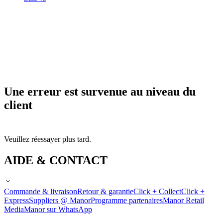
Une erreur est survenue au niveau du
client
Veuillez réessayer plus tard.
AIDE & CONTACT
Commande & livraison
Retour & garantie
Click + Collect
Click +
Express
Suppliers @ Manor
Programme partenaires
Manor Retail
Media
Manor sur WhatsApp