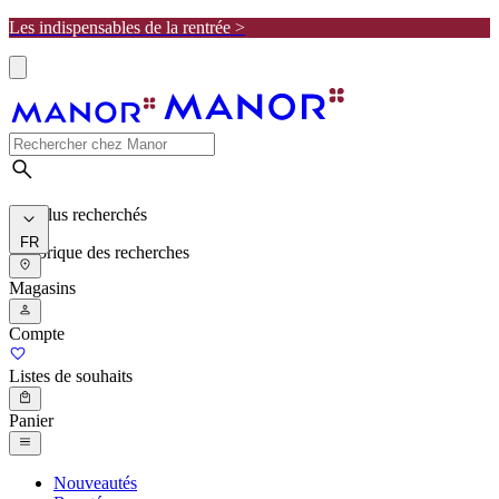
Les indispensables de la rentrée >
Les plus recherchés
FR
Historique des recherches
Magasins
Compte
Listes de souhaits
Panier
Nouveautés