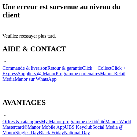
Une erreur est survenue au niveau du
client
Veuillez réessayer plus tard.
AIDE & CONTACT
Commande & livraison
Retour & garantie
Click + Collect
Click +
Express
Suppliers @ Manor
Programme partenaires
Manor Retail
Media
Manor sur WhatsApp
AVANTAGES
Offres & catalogues
My Manor programme de fidélité
Manor World
Mastercard®
Manor Mobile App
UBS Keyclub
Social Media @
Manor
Singles Day
Black Friday
National Day