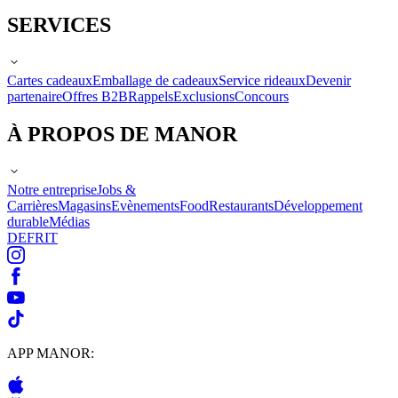
SERVICES
Cartes cadeaux
Emballage de cadeaux
Service rideaux
Devenir
partenaire
Offres B2B
Rappels
Exclusions
Concours
À PROPOS DE MANOR
Notre entreprise
Jobs &
Carrières
Magasins
Evènements
Food
Restaurants
Développement
durable
Médias
DE
FR
IT
APP MANOR: