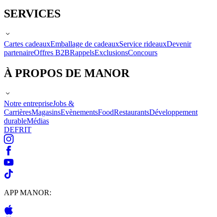
SERVICES
Cartes cadeaux
Emballage de cadeaux
Service rideaux
Devenir
partenaire
Offres B2B
Rappels
Exclusions
Concours
À PROPOS DE MANOR
Notre entreprise
Jobs &
Carrières
Magasins
Evènements
Food
Restaurants
Développement
durable
Médias
DE
FR
IT
APP MANOR: