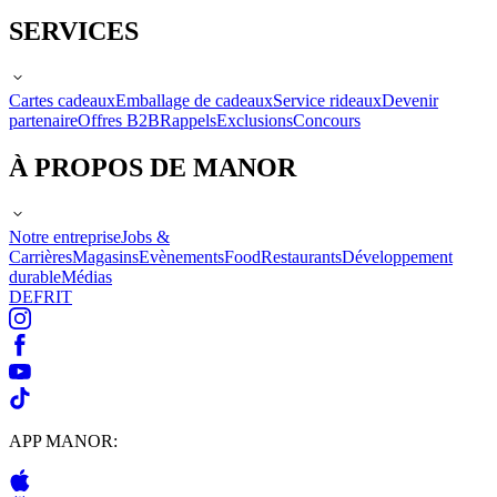
SERVICES
Cartes cadeaux
Emballage de cadeaux
Service rideaux
Devenir
partenaire
Offres B2B
Rappels
Exclusions
Concours
À PROPOS DE MANOR
Notre entreprise
Jobs &
Carrières
Magasins
Evènements
Food
Restaurants
Développement
durable
Médias
DE
FR
IT
APP MANOR: