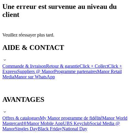
Une erreur est survenue au niveau du
client
Veuillez réessayer plus tard.
AIDE & CONTACT
Commande & livraison
Retour & garantie
Click + Collect
Click +
Express
Suppliers @ Manor
Programme partenaires
Manor Retail
Media
Manor sur WhatsApp
AVANTAGES
Offres & catalogues
My Manor programme de fidélité
Manor World
Mastercard®
Manor Mobile App
UBS Keyclub
Social Media @
Manor
Singles Day
Black Friday
National Day