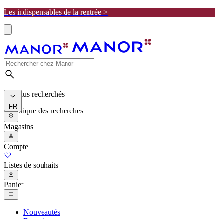
Les indispensables de la rentrée >
Les plus recherchés
FR
Historique des recherches
Magasins
Compte
Listes de souhaits
Panier
Nouveautés