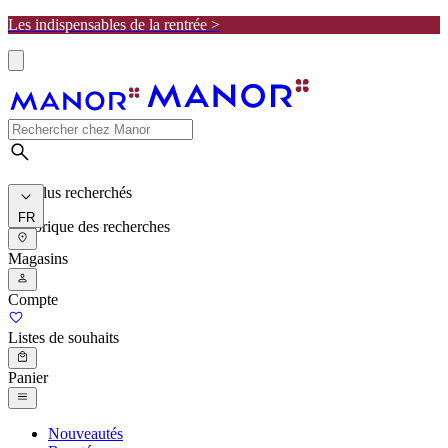
Les indispensables de la rentrée >
Les plus recherchés
FR
Historique des recherches
Magasins
Compte
Listes de souhaits
Panier
Nouveautés