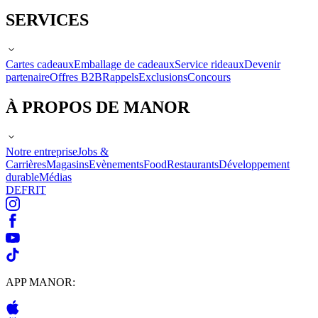
SERVICES
Cartes cadeaux
Emballage de cadeaux
Service rideaux
Devenir
partenaire
Offres B2B
Rappels
Exclusions
Concours
À PROPOS DE MANOR
Notre entreprise
Jobs &
Carrières
Magasins
Evènements
Food
Restaurants
Développement
durable
Médias
DE
FR
IT
APP MANOR: