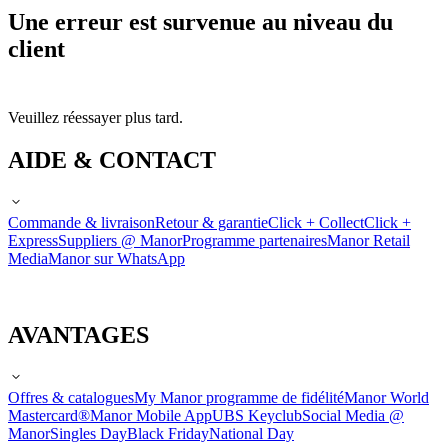
Une erreur est survenue au niveau du
client
Veuillez réessayer plus tard.
AIDE & CONTACT
Commande & livraison
Retour & garantie
Click + Collect
Click +
Express
Suppliers @ Manor
Programme partenaires
Manor Retail
Media
Manor sur WhatsApp
AVANTAGES
Offres & catalogues
My Manor programme de fidélité
Manor World
Mastercard®
Manor Mobile App
UBS Keyclub
Social Media @
Manor
Singles Day
Black Friday
National Day