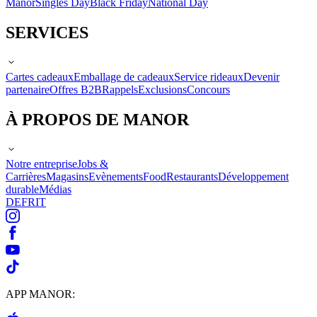
Manor
Singles Day
Black Friday
National Day
SERVICES
Cartes cadeaux
Emballage de cadeaux
Service rideaux
Devenir
partenaire
Offres B2B
Rappels
Exclusions
Concours
À PROPOS DE MANOR
Notre entreprise
Jobs &
Carrières
Magasins
Evènements
Food
Restaurants
Développement
durable
Médias
DE
FR
IT
APP MANOR: