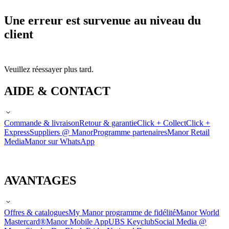
Une erreur est survenue au niveau du
client
Veuillez réessayer plus tard.
AIDE & CONTACT
Commande & livraison
Retour & garantie
Click + Collect
Click +
Express
Suppliers @ Manor
Programme partenaires
Manor Retail
Media
Manor sur WhatsApp
AVANTAGES
Offres & catalogues
My Manor programme de fidélité
Manor World
Mastercard®
Manor Mobile App
UBS Keyclub
Social Media @