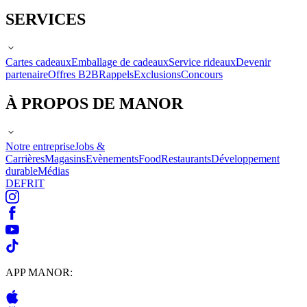
SERVICES
Cartes cadeaux
Emballage de cadeaux
Service rideaux
Devenir
partenaire
Offres B2B
Rappels
Exclusions
Concours
À PROPOS DE MANOR
Notre entreprise
Jobs &
Carrières
Magasins
Evènements
Food
Restaurants
Développement
durable
Médias
DE
FR
IT
APP MANOR: