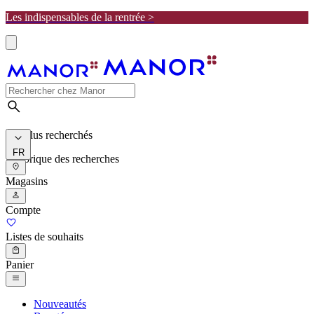
Les indispensables de la rentrée >
Les plus recherchés
FR
Historique des recherches
Magasins
Compte
Listes de souhaits
Panier
Nouveautés