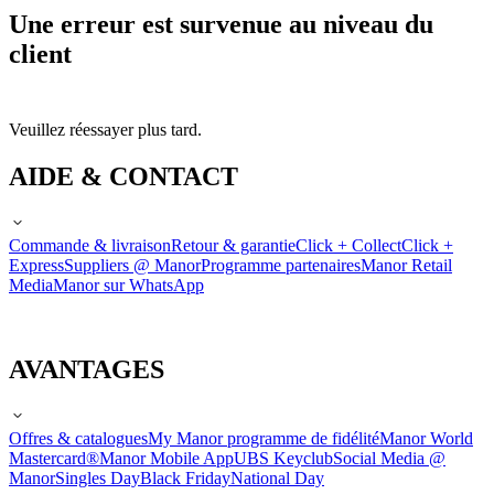
Une erreur est survenue au niveau du
client
Veuillez réessayer plus tard.
AIDE & CONTACT
Commande & livraison
Retour & garantie
Click + Collect
Click +
Express
Suppliers @ Manor
Programme partenaires
Manor Retail
Media
Manor sur WhatsApp
AVANTAGES
Offres & catalogues
My Manor programme de fidélité
Manor World
Mastercard®
Manor Mobile App
UBS Keyclub
Social Media @
Manor
Singles Day
Black Friday
National Day