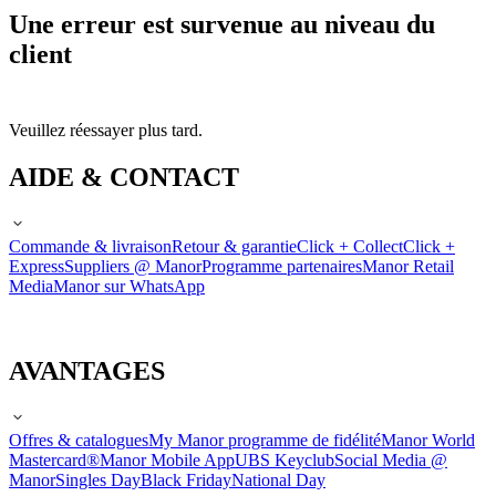
Une erreur est survenue au niveau du
client
Veuillez réessayer plus tard.
AIDE & CONTACT
Commande & livraison
Retour & garantie
Click + Collect
Click +
Express
Suppliers @ Manor
Programme partenaires
Manor Retail
Media
Manor sur WhatsApp
AVANTAGES
Offres & catalogues
My Manor programme de fidélité
Manor World
Mastercard®
Manor Mobile App
UBS Keyclub
Social Media @
Manor
Singles Day
Black Friday
National Day