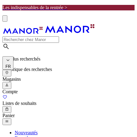
Les indispensables de la rentrée >
Les plus recherchés
FR
Historique des recherches
Magasins
Compte
Listes de souhaits
Panier
Nouveautés