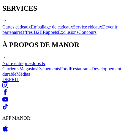
SERVICES
Cartes cadeaux
Emballage de cadeaux
Service rideaux
Devenir
partenaire
Offres B2B
Rappels
Exclusions
Concours
À PROPOS DE MANOR
Notre entreprise
Jobs &
Carrières
Magasins
Evènements
Food
Restaurants
Développement
durable
Médias
DE
FR
IT
APP MANOR: