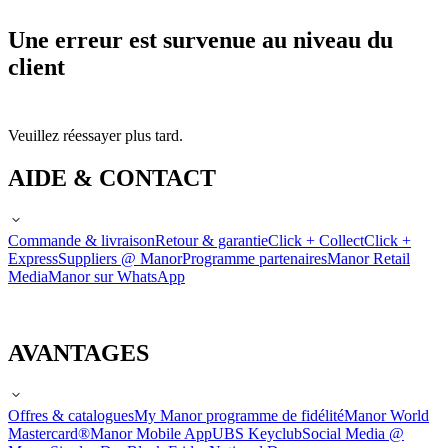
Une erreur est survenue au niveau du
client
Veuillez réessayer plus tard.
AIDE & CONTACT
Commande & livraison
Retour & garantie
Click + Collect
Click +
Express
Suppliers @ Manor
Programme partenaires
Manor Retail
Media
Manor sur WhatsApp
AVANTAGES
Offres & catalogues
My Manor programme de fidélité
Manor World
Mastercard®
Manor Mobile App
UBS Keyclub
Social Media @