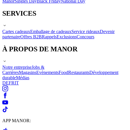
Manor
Singles Day
Black Friday
National Day
SERVICES
Cartes cadeaux
Emballage de cadeaux
Service rideaux
Devenir
partenaire
Offres B2B
Rappels
Exclusions
Concours
À PROPOS DE MANOR
Notre entreprise
Jobs &
Carrières
Magasins
Evènements
Food
Restaurants
Développement
durable
Médias
DE
FR
IT
APP MANOR: