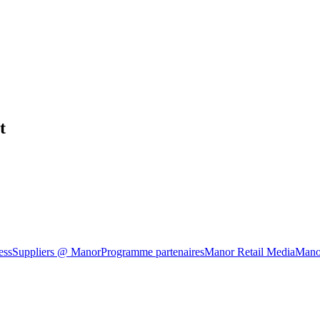
t
ess
Suppliers @ Manor
Programme partenaires
Manor Retail Media
Mano