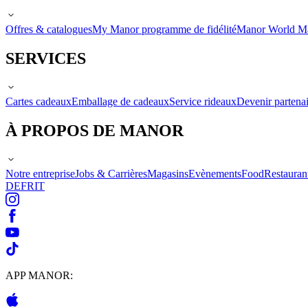
Offres & catalogues
My Manor programme de fidélité
Manor World M
SERVICES
Cartes cadeaux
Emballage de cadeaux
Service rideaux
Devenir partenai
À PROPOS DE MANOR
Notre entreprise
Jobs & Carrières
Magasins
Evènements
Food
Restauran
DE
FR
IT
APP MANOR: