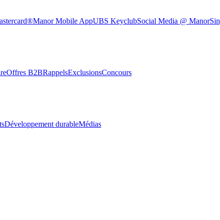
astercard®
Manor Mobile App
UBS Keyclub
Social Media @ Manor
Sin
re
Offres B2B
Rappels
Exclusions
Concours
ts
Développement durable
Médias