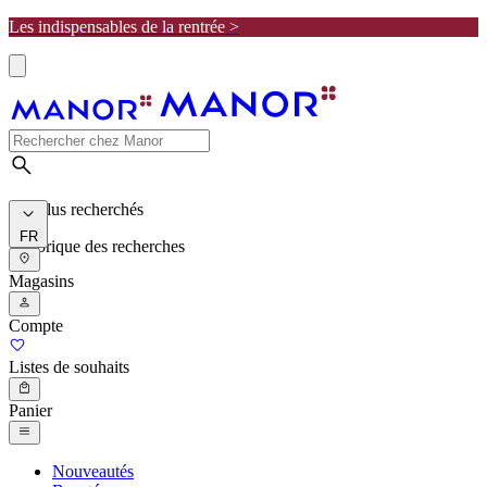
Les indispensables de la rentrée >
Les plus recherchés
FR
Historique des recherches
Magasins
Compte
Listes de souhaits
Panier
Nouveautés