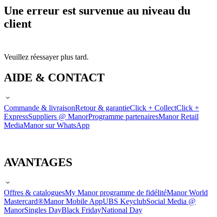
Une erreur est survenue au niveau du
client
Veuillez réessayer plus tard.
AIDE & CONTACT
Commande & livraison
Retour & garantie
Click + Collect
Click +
Express
Suppliers @ Manor
Programme partenaires
Manor Retail
Media
Manor sur WhatsApp
AVANTAGES
Offres & catalogues
My Manor programme de fidélité
Manor World
Mastercard®
Manor Mobile App
UBS Keyclub
Social Media @
Manor
Singles Day
Black Friday
National Day