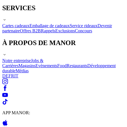
SERVICES
Cartes cadeaux
Emballage de cadeaux
Service rideaux
Devenir
partenaire
Offres B2B
Rappels
Exclusions
Concours
À PROPOS DE MANOR
Notre entreprise
Jobs &
Carrières
Magasins
Evènements
Food
Restaurants
Développement
durable
Médias
DE
FR
IT
APP MANOR: