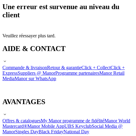
Une erreur est survenue au niveau du
client
Veuillez réessayer plus tard.
AIDE & CONTACT
Commande & livraison
Retour & garantie
Click + Collect
Click +
Express
Suppliers @ Manor
Programme partenaires
Manor Retail
Media
Manor sur WhatsApp
AVANTAGES
Offres & catalogues
My Manor programme de fidélité
Manor World
Mastercard®
Manor Mobile App
UBS Keyclub
Social Media @
Manor
Singles Day
Black Friday
National Day