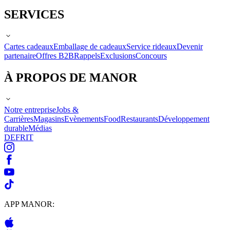
SERVICES
Cartes cadeaux
Emballage de cadeaux
Service rideaux
Devenir
partenaire
Offres B2B
Rappels
Exclusions
Concours
À PROPOS DE MANOR
Notre entreprise
Jobs &
Carrières
Magasins
Evènements
Food
Restaurants
Développement
durable
Médias
DE
FR
IT
APP MANOR: