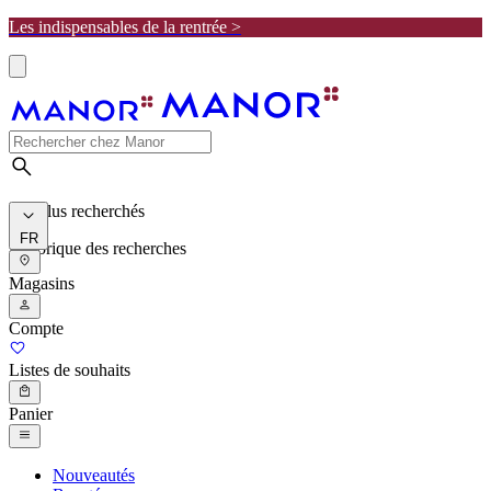
Les indispensables de la rentrée >
Les plus recherchés
FR
Historique des recherches
Magasins
Compte
Listes de souhaits
Panier
Nouveautés