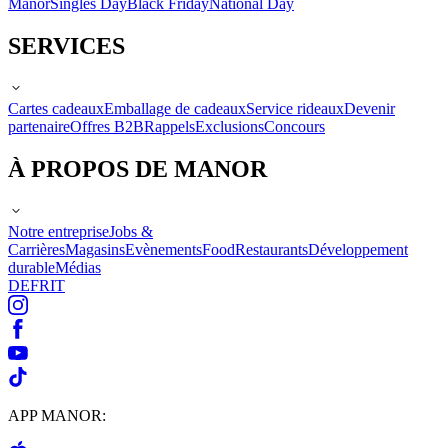
Manor
Singles Day
Black Friday
National Day
SERVICES
Cartes cadeaux
Emballage de cadeaux
Service rideaux
Devenir
partenaire
Offres B2B
Rappels
Exclusions
Concours
À PROPOS DE MANOR
Notre entreprise
Jobs &
Carrières
Magasins
Evènements
Food
Restaurants
Développement
durable
Médias
DE
FR
IT
APP MANOR: