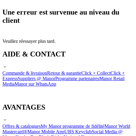
Une erreur est survenue au niveau du
client
Veuillez réessayer plus tard.
AIDE & CONTACT
Commande & livraison
Retour & garantie
Click + Collect
Click +
Express
Suppliers @ Manor
Programme partenaires
Manor Retail
Media
Manor sur WhatsApp
AVANTAGES
Offres & catalogues
My Manor programme de fidélité
Manor World
Mastercard®
Manor Mobile App
UBS Keyclub
Social Media @