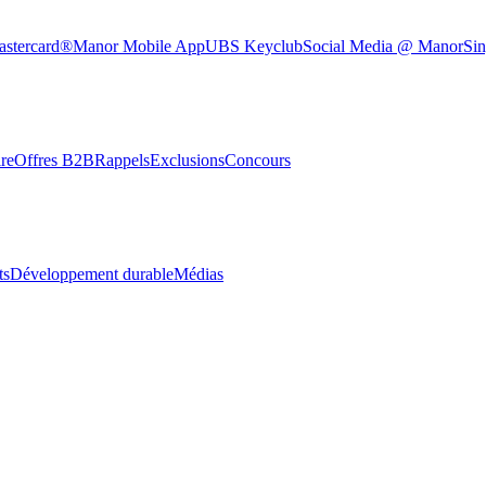
astercard®
Manor Mobile App
UBS Keyclub
Social Media @ Manor
Sin
re
Offres B2B
Rappels
Exclusions
Concours
ts
Développement durable
Médias