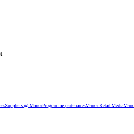
t
ess
Suppliers @ Manor
Programme partenaires
Manor Retail Media
Mano