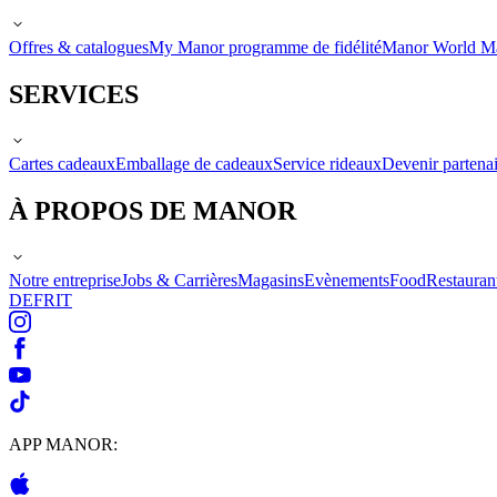
Offres & catalogues
My Manor programme de fidélité
Manor World M
SERVICES
Cartes cadeaux
Emballage de cadeaux
Service rideaux
Devenir partenai
À PROPOS DE MANOR
Notre entreprise
Jobs & Carrières
Magasins
Evènements
Food
Restauran
DE
FR
IT
APP MANOR: