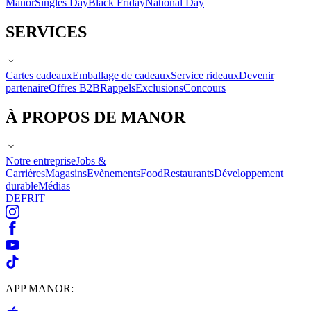
Manor
Singles Day
Black Friday
National Day
SERVICES
Cartes cadeaux
Emballage de cadeaux
Service rideaux
Devenir
partenaire
Offres B2B
Rappels
Exclusions
Concours
À PROPOS DE MANOR
Notre entreprise
Jobs &
Carrières
Magasins
Evènements
Food
Restaurants
Développement
durable
Médias
DE
FR
IT
APP MANOR: