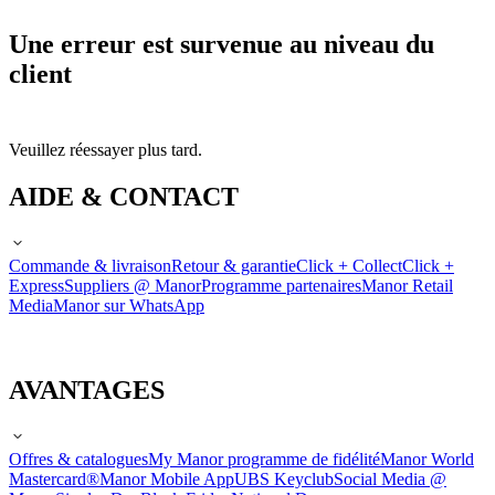
Une erreur est survenue au niveau du
client
Veuillez réessayer plus tard.
AIDE & CONTACT
Commande & livraison
Retour & garantie
Click + Collect
Click +
Express
Suppliers @ Manor
Programme partenaires
Manor Retail
Media
Manor sur WhatsApp
AVANTAGES
Offres & catalogues
My Manor programme de fidélité
Manor World
Mastercard®
Manor Mobile App
UBS Keyclub
Social Media @