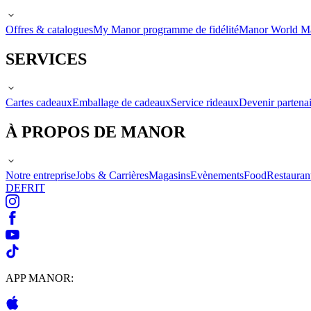
Offres & catalogues
My Manor programme de fidélité
Manor World M
SERVICES
Cartes cadeaux
Emballage de cadeaux
Service rideaux
Devenir partenai
À PROPOS DE MANOR
Notre entreprise
Jobs & Carrières
Magasins
Evènements
Food
Restauran
DE
FR
IT
APP MANOR: