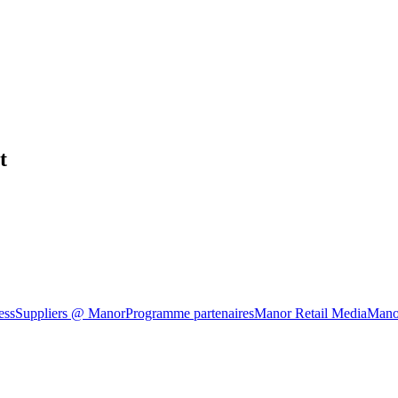
t
ess
Suppliers @ Manor
Programme partenaires
Manor Retail Media
Mano