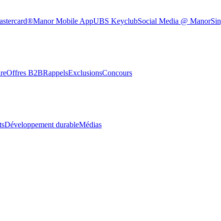
astercard®
Manor Mobile App
UBS Keyclub
Social Media @ Manor
Sin
re
Offres B2B
Rappels
Exclusions
Concours
ts
Développement durable
Médias