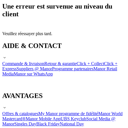
Une erreur est survenue au niveau du
client
Veuillez réessayer plus tard.
AIDE & CONTACT
Commande & livraison
Retour & garantie
Click + Collect
Click +
Express
Suppliers @ Manor
Programme partenaires
Manor Retail
Media
Manor sur WhatsApp
AVANTAGES
Offres & catalogues
My Manor programme de fidélité
Manor World
Mastercard®
Manor Mobile App
UBS Keyclub
Social Media @
Manor
Singles Day
Black Friday
National Day