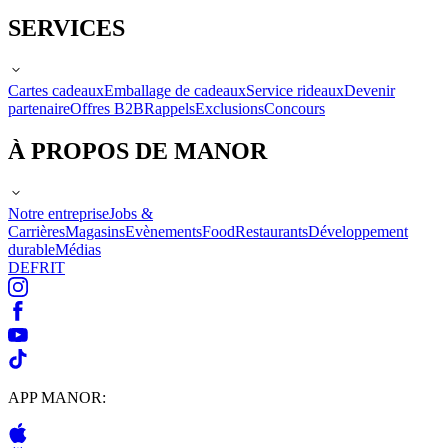
SERVICES
Cartes cadeaux
Emballage de cadeaux
Service rideaux
Devenir
partenaire
Offres B2B
Rappels
Exclusions
Concours
À PROPOS DE MANOR
Notre entreprise
Jobs &
Carrières
Magasins
Evènements
Food
Restaurants
Développement
durable
Médias
DE
FR
IT
APP MANOR: