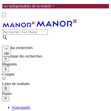
Les indispensables de la rentrée >
Les plus recherchés
FR
Historique des recherches
Magasins
Compte
Listes de souhaits
Panier
Nouveautés