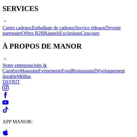
SERVICES
Cartes cadeaux
Emballage de cadeaux
Service rideaux
Devenir
partenaire
Offres B2B
Rappels
Exclusions
Concours
À PROPOS DE MANOR
Notre entreprise
Jobs &
Carrières
Magasins
Evènements
Food
Restaurants
Développement
durable
Médias
DE
FR
IT
APP MANOR: