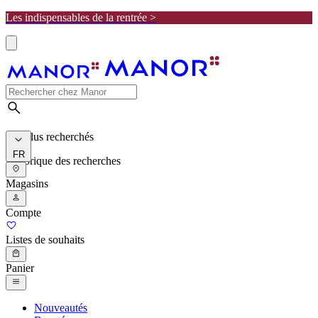
Les indispensables de la rentrée >
Les plus recherchés
FR
Historique des recherches
Magasins
Compte
Listes de souhaits
Panier
Nouveautés