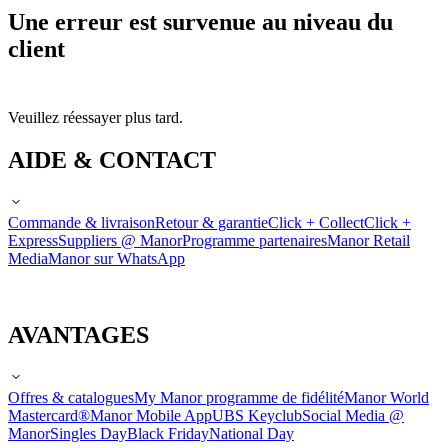
Une erreur est survenue au niveau du
client
Veuillez réessayer plus tard.
AIDE & CONTACT
Commande & livraison
Retour & garantie
Click + Collect
Click +
Express
Suppliers @ Manor
Programme partenaires
Manor Retail
Media
Manor sur WhatsApp
AVANTAGES
Offres & catalogues
My Manor programme de fidélité
Manor World
Mastercard®
Manor Mobile App
UBS Keyclub
Social Media @
Manor
Singles Day
Black Friday
National Day