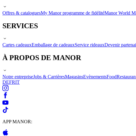
Offres & catalogues
My Manor programme de fidélité
Manor World M
SERVICES
Cartes cadeaux
Emballage de cadeaux
Service rideaux
Devenir partenai
À PROPOS DE MANOR
Notre entreprise
Jobs & Carrières
Magasins
Evènements
Food
Restauran
DE
FR
IT
APP MANOR: