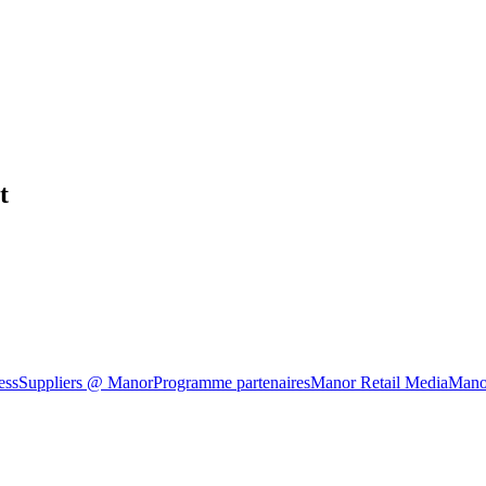
t
ess
Suppliers @ Manor
Programme partenaires
Manor Retail Media
Mano