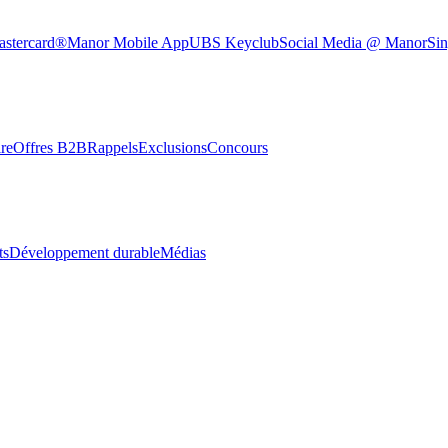
astercard®
Manor Mobile App
UBS Keyclub
Social Media @ Manor
Sin
re
Offres B2B
Rappels
Exclusions
Concours
ts
Développement durable
Médias