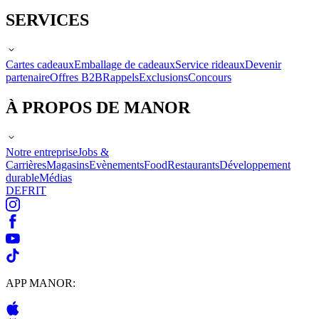
SERVICES
Cartes cadeaux
Emballage de cadeaux
Service rideaux
Devenir
partenaire
Offres B2B
Rappels
Exclusions
Concours
À PROPOS DE MANOR
Notre entreprise
Jobs &
Carrières
Magasins
Evènements
Food
Restaurants
Développement
durable
Médias
DE
FR
IT
APP MANOR: