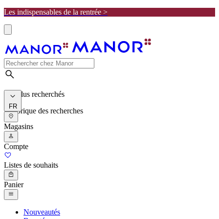
Les indispensables de la rentrée >
Les plus recherchés
FR
Historique des recherches
Magasins
Compte
Listes de souhaits
Panier
Nouveautés