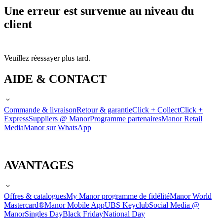
Une erreur est survenue au niveau du
client
Veuillez réessayer plus tard.
AIDE & CONTACT
Commande & livraison
Retour & garantie
Click + Collect
Click +
Express
Suppliers @ Manor
Programme partenaires
Manor Retail
Media
Manor sur WhatsApp
AVANTAGES
Offres & catalogues
My Manor programme de fidélité
Manor World
Mastercard®
Manor Mobile App
UBS Keyclub
Social Media @
Manor
Singles Day
Black Friday
National Day