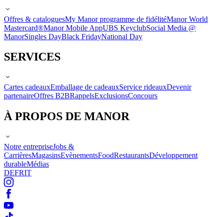
Offres & catalogues
My Manor programme de fidélité
Manor World
Mastercard®
Manor Mobile App
UBS Keyclub
Social Media @
Manor
Singles Day
Black Friday
National Day
SERVICES
Cartes cadeaux
Emballage de cadeaux
Service rideaux
Devenir
partenaire
Offres B2B
Rappels
Exclusions
Concours
À PROPOS DE MANOR
Notre entreprise
Jobs &
Carrières
Magasins
Evènements
Food
Restaurants
Développement
durable
Médias
DE
FR
IT