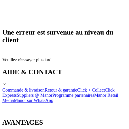
Une erreur est survenue au niveau du
client
Veuillez réessayer plus tard.
AIDE & CONTACT
Commande & livraison
Retour & garantie
Click + Collect
Click +
Express
Suppliers @ Manor
Programme partenaires
Manor Retail
Media
Manor sur WhatsApp
AVANTAGES