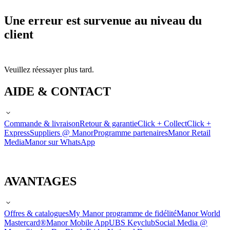
Une erreur est survenue au niveau du
client
Veuillez réessayer plus tard.
AIDE & CONTACT
Commande & livraison
Retour & garantie
Click + Collect
Click +
Express
Suppliers @ Manor
Programme partenaires
Manor Retail
Media
Manor sur WhatsApp
AVANTAGES
Offres & catalogues
My Manor programme de fidélité
Manor World
Mastercard®
Manor Mobile App
UBS Keyclub
Social Media @