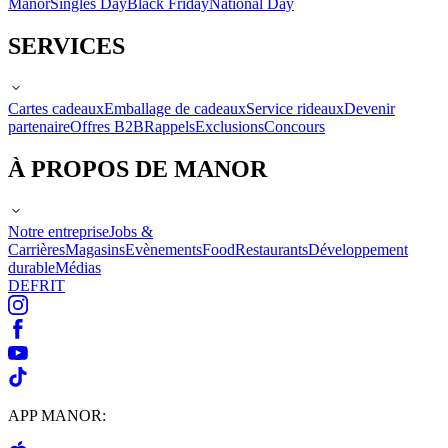
Manor
Singles Day
Black Friday
National Day
SERVICES
Cartes cadeaux
Emballage de cadeaux
Service rideaux
Devenir
partenaire
Offres B2B
Rappels
Exclusions
Concours
À PROPOS DE MANOR
Notre entreprise
Jobs &
Carrières
Magasins
Evènements
Food
Restaurants
Développement
durable
Médias
DE
FR
IT
APP MANOR: