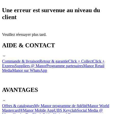
Une erreur est survenue au niveau du
client
Veuillez réessayer plus tard.
AIDE & CONTACT
Commande & livraison
Retour & garantie
Click + Collect
Click +
Express
Suppliers @ Manor
Programme partenaires
Manor Retail
Media
Manor sur WhatsApp
AVANTAGES
Offres & catalogues
My Manor programme de fidélité
Manor World
Mastercard®
Manor Mobile App
UBS Keyclub
Social Media @