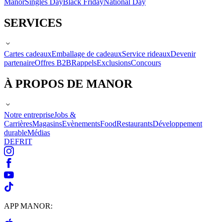
Manor
Singles Day
Black Friday
National Day
SERVICES
Cartes cadeaux
Emballage de cadeaux
Service rideaux
Devenir
partenaire
Offres B2B
Rappels
Exclusions
Concours
À PROPOS DE MANOR
Notre entreprise
Jobs &
Carrières
Magasins
Evènements
Food
Restaurants
Développement
durable
Médias
DE
FR
IT
APP MANOR: