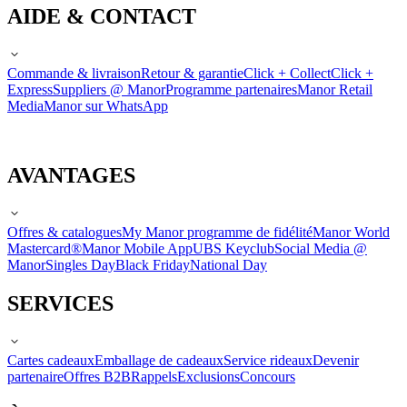
AIDE & CONTACT
Commande & livraison
Retour & garantie
Click + Collect
Click +
Express
Suppliers @ Manor
Programme partenaires
Manor Retail
Media
Manor sur WhatsApp
AVANTAGES
Offres & catalogues
My Manor programme de fidélité
Manor World
Mastercard®
Manor Mobile App
UBS Keyclub
Social Media @
Manor
Singles Day
Black Friday
National Day
SERVICES
Cartes cadeaux
Emballage de cadeaux
Service rideaux
Devenir
partenaire
Offres B2B
Rappels
Exclusions
Concours