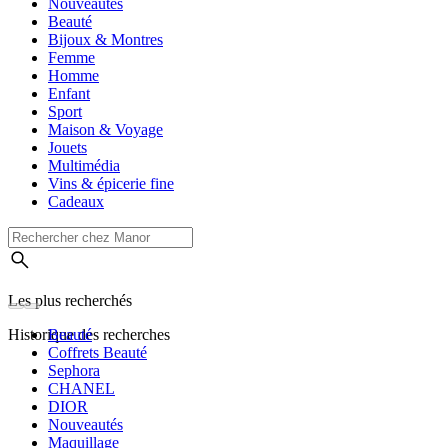
Nouveautés
Beauté
Bijoux & Montres
Femme
Homme
Enfant
Sport
Maison & Voyage
Jouets
Multimédia
Vins & épicerie fine
Cadeaux
Les plus recherchés
Historique des recherches
Beauté
Coffrets Beauté
Sephora
CHANEL
DIOR
Nouveautés
Maquillage