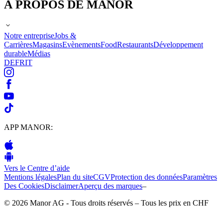
À PROPOS DE MANOR
Notre entreprise
Jobs &
Carrières
Magasins
Evènements
Food
Restaurants
Développement
durable
Médias
DE
FR
IT
APP MANOR:
Vers le Centre d’aide
Mentions légales
Plan du site
CGV
Protection des données
Paramètres
Des Cookies
Disclaimer
Aperçu des marques
–
© 2026 Manor AG - Tous droits réservés – Tous les prix en CHF