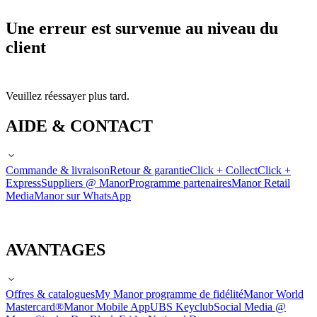
Une erreur est survenue au niveau du
client
Veuillez réessayer plus tard.
AIDE & CONTACT
Commande & livraison
Retour & garantie
Click + Collect
Click +
Express
Suppliers @ Manor
Programme partenaires
Manor Retail
Media
Manor sur WhatsApp
AVANTAGES
Offres & catalogues
My Manor programme de fidélité
Manor World
Mastercard®
Manor Mobile App
UBS Keyclub
Social Media @