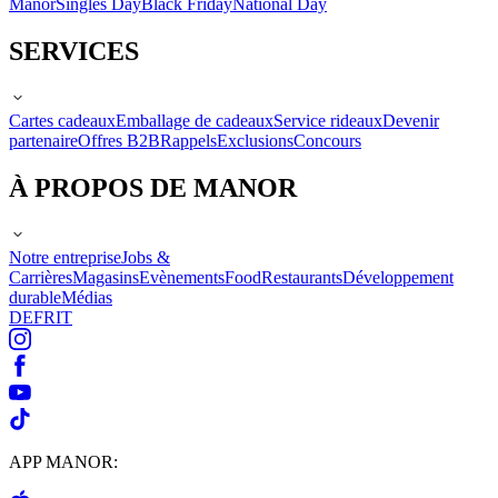
Manor
Singles Day
Black Friday
National Day
SERVICES
Cartes cadeaux
Emballage de cadeaux
Service rideaux
Devenir
partenaire
Offres B2B
Rappels
Exclusions
Concours
À PROPOS DE MANOR
Notre entreprise
Jobs &
Carrières
Magasins
Evènements
Food
Restaurants
Développement
durable
Médias
DE
FR
IT
APP MANOR: