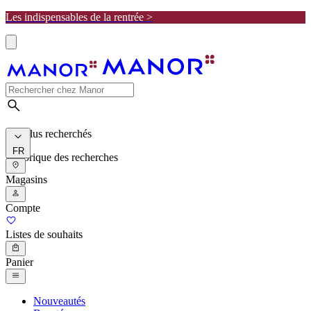
Les indispensables de la rentrée >
Les plus recherchés
FR
Historique des recherches
Magasins
Compte
Listes de souhaits
Panier
Nouveautés