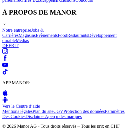
partenaire
Offres B2B
Rappels
Exclusions
Concours
À PROPOS DE MANOR
Notre entreprise
Jobs &
Carrières
Magasins
Evènements
Food
Restaurants
Développement
durable
Médias
DE
FR
IT
APP MANOR:
Vers le Centre d’aide
Mentions légales
Plan du site
CGV
Protection des données
Paramètres
Des Cookies
Disclaimer
Aperçu des marques
–
© 2026 Manor AG - Tous droits réservés – Tous les prix en CHF