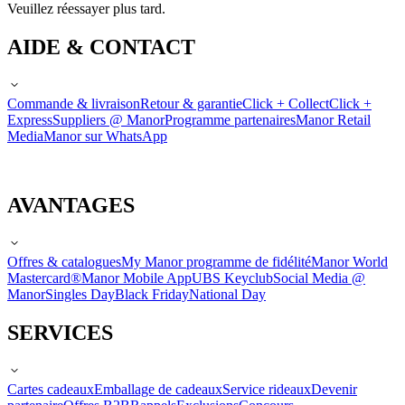
Veuillez réessayer plus tard.
AIDE & CONTACT
Commande & livraison
Retour & garantie
Click + Collect
Click +
Express
Suppliers @ Manor
Programme partenaires
Manor Retail
Media
Manor sur WhatsApp
AVANTAGES
Offres & catalogues
My Manor programme de fidélité
Manor World
Mastercard®
Manor Mobile App
UBS Keyclub
Social Media @
Manor
Singles Day
Black Friday
National Day
SERVICES
Cartes cadeaux
Emballage de cadeaux
Service rideaux
Devenir