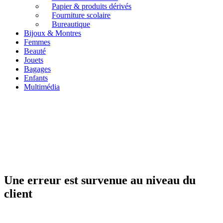
Papier & produits dérivés
Fourniture scolaire
Bureautique
Bijoux & Montres
Femmes
Beauté
Jouets
Bagages
Enfants
Multimédia
Une erreur est survenue au niveau du
client