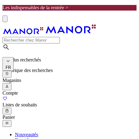
Les indispensables de la rentrée >
Les plus recherchés
FR
Historique des recherches
Magasins
Compte
Listes de souhaits
Panier
Nouveautés