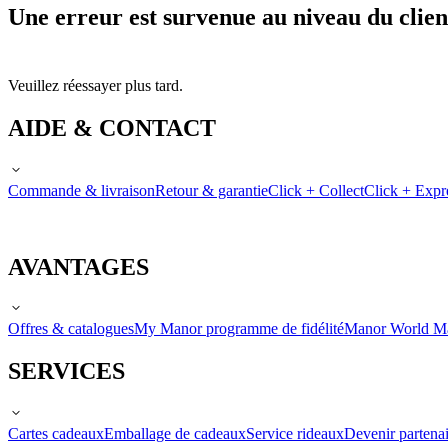
Une erreur est survenue au niveau du clien
Veuillez réessayer plus tard.
AIDE & CONTACT
Commande & livraison
Retour & garantie
Click + Collect
Click + Expr
AVANTAGES
Offres & catalogues
My Manor programme de fidélité
Manor World M
SERVICES
Cartes cadeaux
Emballage de cadeaux
Service rideaux
Devenir partenai