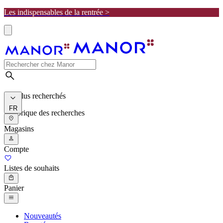
Les indispensables de la rentrée >
Les plus recherchés
FR
Historique des recherches
Magasins
Compte
Listes de souhaits
Panier
Nouveautés