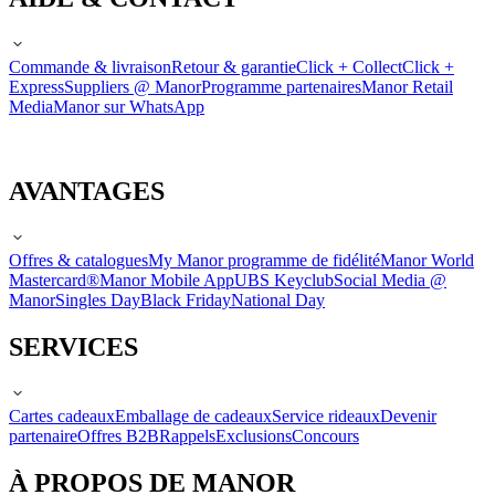
Commande & livraison
Retour & garantie
Click + Collect
Click +
Express
Suppliers @ Manor
Programme partenaires
Manor Retail
Media
Manor sur WhatsApp
AVANTAGES
Offres & catalogues
My Manor programme de fidélité
Manor World
Mastercard®
Manor Mobile App
UBS Keyclub
Social Media @
Manor
Singles Day
Black Friday
National Day
SERVICES
Cartes cadeaux
Emballage de cadeaux
Service rideaux
Devenir
partenaire
Offres B2B
Rappels
Exclusions
Concours
À PROPOS DE MANOR