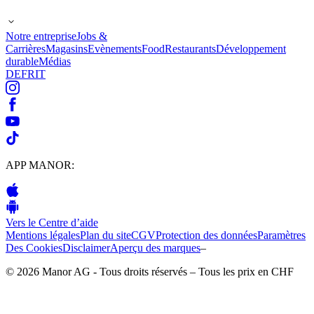
Notre entreprise
Jobs &
Carrières
Magasins
Evènements
Food
Restaurants
Développement
durable
Médias
DE
FR
IT
APP MANOR:
Vers le Centre d’aide
Mentions légales
Plan du site
CGV
Protection des données
Paramètres
Des Cookies
Disclaimer
Aperçu des marques
–
© 2026 Manor AG - Tous droits réservés – Tous les prix en CHF