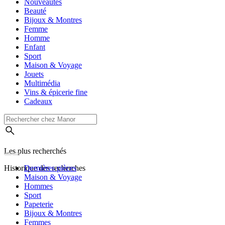
Nouveautés
Beauté
Bijoux & Montres
Femme
Homme
Enfant
Sport
Maison & Voyage
Jouets
Multimédia
Vins & épicerie fine
Cadeaux
Les plus recherchés
Historique des recherches
Dernières pièces
Maison & Voyage
Hommes
Sport
Papeterie
Bijoux & Montres
Femmes