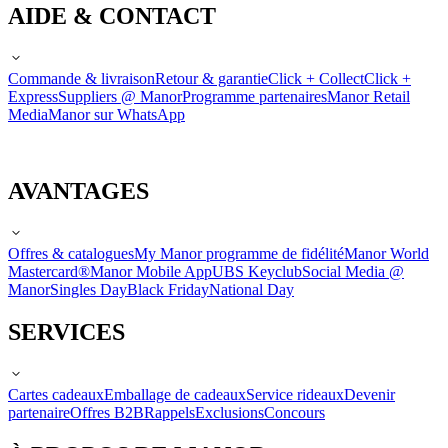
AIDE & CONTACT
Commande & livraison
Retour & garantie
Click + Collect
Click +
Express
Suppliers @ Manor
Programme partenaires
Manor Retail
Media
Manor sur WhatsApp
AVANTAGES
Offres & catalogues
My Manor programme de fidélité
Manor World
Mastercard®
Manor Mobile App
UBS Keyclub
Social Media @
Manor
Singles Day
Black Friday
National Day
SERVICES
Cartes cadeaux
Emballage de cadeaux
Service rideaux
Devenir
partenaire
Offres B2B
Rappels
Exclusions
Concours