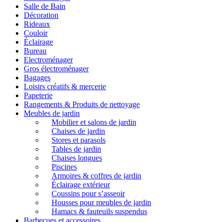
Salle de Bain
Décoration
Rideaux
Couloir
Éclairage
Bureau
Electroménager
Gros électroménager
Bagages
Loisirs créatifs & mercerie
Papeterie
Rangements & Produits de nettoyage
Meubles de jardin
Mobilier et salons de jardin
Chaises de jardin
Stores et parasols
Tables de jardin
Chaises longues
Piscines
Armoires & coffres de jardin
Éclairage extérieur
Coussins pour s’asseoir
Housses pour meubles de jardin
Hamacs & fauteuils suspendus
Barbecues et accessoires