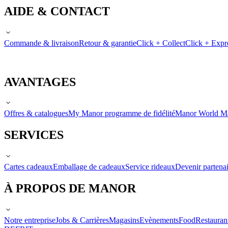
AIDE & CONTACT
Commande & livraison
Retour & garantie
Click + Collect
Click + Expr
AVANTAGES
Offres & catalogues
My Manor programme de fidélité
Manor World M
SERVICES
Cartes cadeaux
Emballage de cadeaux
Service rideaux
Devenir partenai
À PROPOS DE MANOR
Notre entreprise
Jobs & Carrières
Magasins
Evènements
Food
Restauran