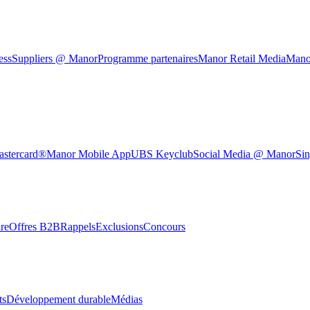
ess
Suppliers @ Manor
Programme partenaires
Manor Retail Media
Mano
astercard®
Manor Mobile App
UBS Keyclub
Social Media @ Manor
Sin
re
Offres B2B
Rappels
Exclusions
Concours
ts
Développement durable
Médias