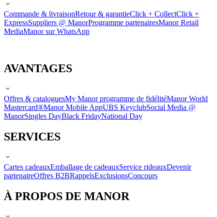
Commande & livraison
Retour & garantie
Click + Collect
Click +
Express
Suppliers @ Manor
Programme partenaires
Manor Retail
Media
Manor sur WhatsApp
AVANTAGES
Offres & catalogues
My Manor programme de fidélité
Manor World
Mastercard®
Manor Mobile App
UBS Keyclub
Social Media @
Manor
Singles Day
Black Friday
National Day
SERVICES
Cartes cadeaux
Emballage de cadeaux
Service rideaux
Devenir
partenaire
Offres B2B
Rappels
Exclusions
Concours
À PROPOS DE MANOR