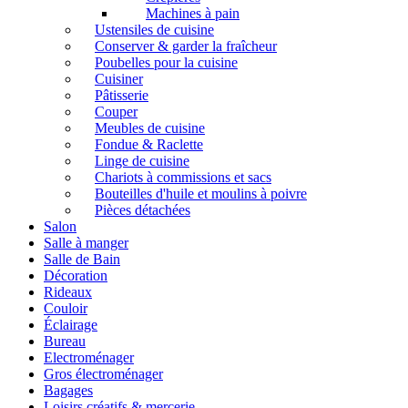
Machines à pain
Ustensiles de cuisine
Conserver & garder la fraîcheur
Poubelles pour la cuisine
Cuisiner
Pâtisserie
Couper
Meubles de cuisine
Fondue & Raclette
Linge de cuisine
Chariots à commissions et sacs
Bouteilles d'huile et moulins à poivre
Pièces détachées
Salon
Salle à manger
Salle de Bain
Décoration
Rideaux
Couloir
Éclairage
Bureau
Electroménager
Gros électroménager
Bagages
Loisirs créatifs & mercerie