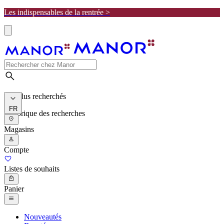
Les indispensables de la rentrée >
Les plus recherchés
FR
Historique des recherches
Magasins
Compte
Listes de souhaits
Panier
Nouveautés