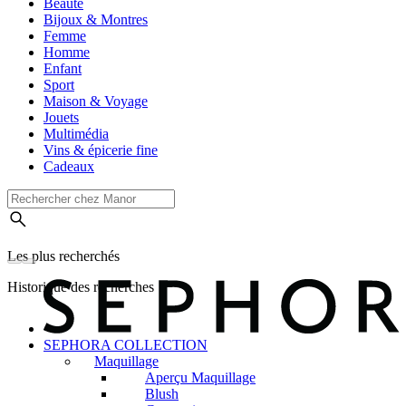
Beauté
Bijoux & Montres
Femme
Homme
Enfant
Sport
Maison & Voyage
Jouets
Multimédia
Vins & épicerie fine
Cadeaux
Les plus recherchés
Historique des recherches
SEPHORA COLLECTION
Maquillage
Aperçu Maquillage
Blush