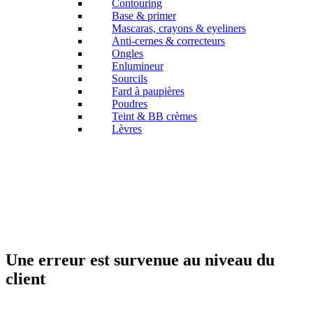
Contouring
Base & primer
Mascaras, crayons & eyeliners
Anti-cernes & correcteurs
Ongles
Enlumineur
Sourcils
Fard à paupières
Poudres
Teint & BB crèmes
Lèvres
Une erreur est survenue au niveau du
client