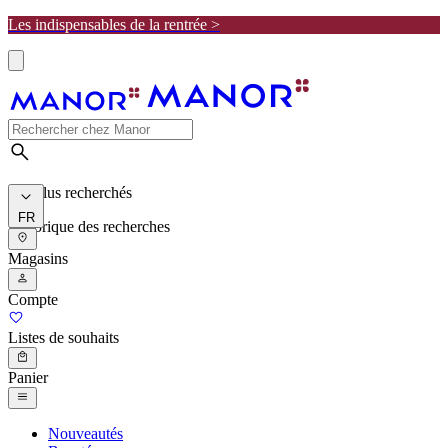
Les indispensables de la rentrée >
Les plus recherchés
FR
Historique des recherches
Magasins
Compte
Listes de souhaits
Panier
Nouveautés