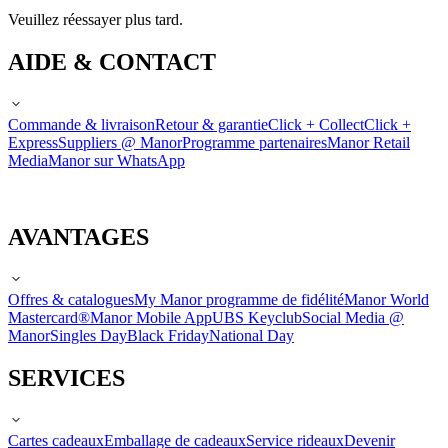
Veuillez réessayer plus tard.
AIDE & CONTACT
Commande & livraison
Retour & garantie
Click + Collect
Click +
Express
Suppliers @ Manor
Programme partenaires
Manor Retail
Media
Manor sur WhatsApp
AVANTAGES
Offres & catalogues
My Manor programme de fidélité
Manor World
Mastercard®
Manor Mobile App
UBS Keyclub
Social Media @
Manor
Singles Day
Black Friday
National Day
SERVICES
Cartes cadeaux
Emballage de cadeaux
Service rideaux
Devenir