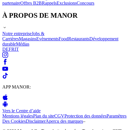
partenaire
Offres B2B
Rappels
Exclusions
Concours
À PROPOS DE MANOR
Notre entreprise
Jobs &
Carrières
Magasins
Evènements
Food
Restaurants
Développement
durable
Médias
DE
FR
IT
APP MANOR:
Vers le Centre d’aide
Mentions légales
Plan du site
CGV
Protection des données
Paramètres
Des Cookies
Disclaimer
Aperçu des marques
–