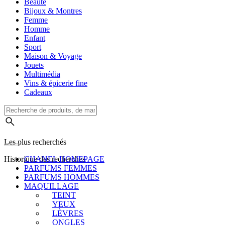
Beauté
Bijoux & Montres
Femme
Homme
Enfant
Sport
Maison & Voyage
Jouets
Multimédia
Vins & épicerie fine
Cadeaux
Les plus recherchés
Historique des recherches
CHANEL HOMEPAGE
PARFUMS FEMMES
PARFUMS HOMMES
MAQUILLAGE
TEINT
YEUX
LÈVRES
ONGLES