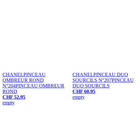
CHANEL
PINCEAU
CHANEL
PINCEAU DUO
OMBREUR ROND
SOURCILS N°207
PINCEAU
N°204
PINCEAU OMBREUR
DUO SOURCILS
ROND
CHF 60.95
CHF 52.95
empty
empty