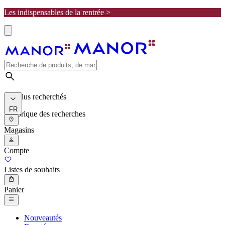
Les indispensables de la rentrée >
Les plus recherchés
FR
Historique des recherches
Magasins
Compte
Listes de souhaits
Panier
Nouveautés