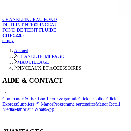
CHANEL
PINCEAU FOND
DE TEINT N°100
PINCEAU
FOND DE TEINT FLUIDE
CHF 52.95
empty
Accueil
CHANEL HOMEPAGE
MAQUILLAGE
PINCEAUX ET ACCESSOIRES
AIDE & CONTACT
Commande & livraison
Retour & garantie
Click + Collect
Click +
Express
Suppliers @ Manor
Programme partenaires
Manor Retail
Media
Manor sur WhatsApp