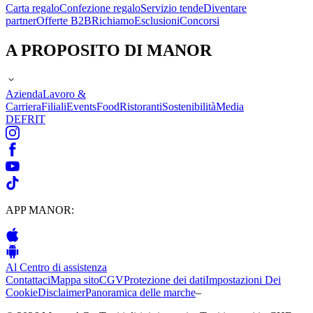
Carta regalo
Confezione regalo
Servizio tende
Diventare
partner
Offerte B2B
Richiamo
Esclusioni
Concorsi
A PROPOSITO DI MANOR
Azienda
Lavoro &
Carriera
Filiali
Events
Food
Ristoranti
Sostenibilità
Media
DE
FR
IT
APP MANOR:
Al Centro di assistenza
Contattaci
Mappa sito
CGV
Protezione dei dati
Impostazioni Dei
Cookie
Disclaimer
Panoramica delle marche
–