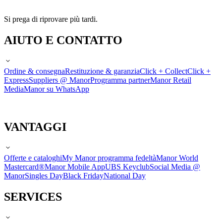
Si prega di riprovare più tardi.
AIUTO E CONTATTO
Ordine & consegna
Restituzione & garanzia
Click + Collect
Click +
Express
Suppliers @ Manor
Programma partner
Manor Retail
Media
Manor su WhatsApp
VANTAGGI
Offerte e cataloghi
My Manor programma fedeltà
Manor World
Mastercard®
Manor Mobile App
UBS Keyclub
Social Media @
Manor
Singles Day
Black Friday
National Day
SERVICES