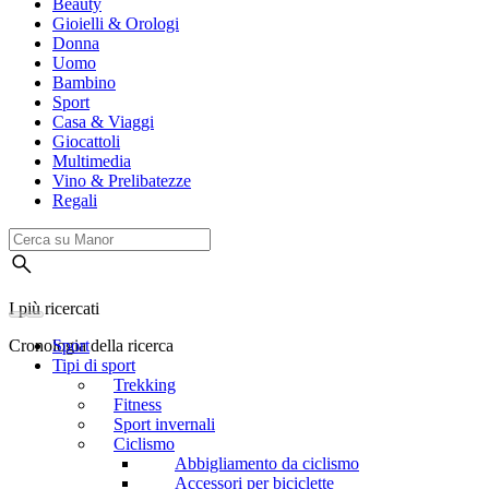
Beauty
Gioielli & Orologi
Donna
Uomo
Bambino
Sport
Casa & Viaggi
Giocattoli
Multimedia
Vino & Prelibatezze
Regali
I più ricercati
Cronologia della ricerca
Sport
Tipi di sport
Trekking
Fitness
Sport invernali
Ciclismo
Abbigliamento da ciclismo
Accessori per biciclette