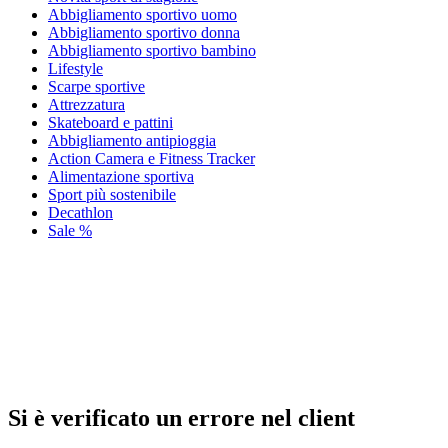
Abbigliamento sportivo uomo
Abbigliamento sportivo donna
Abbigliamento sportivo bambino
Lifestyle
Scarpe sportive
Attrezzatura
Skateboard e pattini
Abbigliamento antipioggia
Action Camera e Fitness Tracker
Alimentazione sportiva
Sport più sostenibile
Decathlon
Sale %
Si è verificato un errore nel client