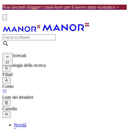
Non lasciarti sfuggire i must-have per il nuovo anno scolastico >
I più ricercati
IT
Cronologia della ricerca
Filiali
Conto
Liste dei desideri
Carrello
Novità