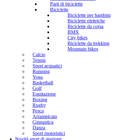
Parti di biciclette
Biciclette
Biciclette per bambini
Biciclette elettriche
Biciclette da corsa
BMX
City bikes
Biciclette da trekking
Mountain bikes
Calcio
Tennis
Sport acquatici
Running
Yoga
Basketball
Golf
Equitazione
Boxing
Rugby
Pesca
Arrampicata
Ginnastica
Danza
Sport motoristici
Novità sport di stagione