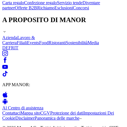
Carta regalo
Confezione regalo
Servizio tende
Diventare
partner
Offerte B2B
Richiamo
Esclusioni
Concorsi
A PROPOSITO DI MANOR
Azienda
Lavoro &
Carriera
Filiali
Events
Food
Ristoranti
Sostenibilità
Media
DE
FR
IT
APP MANOR:
Al Centro di assistenza
Contattaci
Mappa sito
CGV
Protezione dei dati
Impostazioni Dei
Cookie
Disclaimer
Panoramica delle marche
–