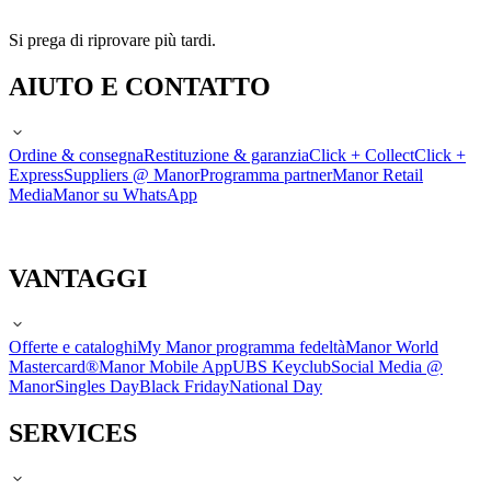
Si prega di riprovare più tardi.
AIUTO E CONTATTO
Ordine & consegna
Restituzione & garanzia
Click + Collect
Click +
Express
Suppliers @ Manor
Programma partner
Manor Retail
Media
Manor su WhatsApp
VANTAGGI
Offerte e cataloghi
My Manor programma fedeltà
Manor World
Mastercard®
Manor Mobile App
UBS Keyclub
Social Media @
Manor
Singles Day
Black Friday
National Day
SERVICES