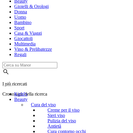
Beauty
Gioielli & Orologi
Donna
Uomo
Bambino
Sport
Casa & Viaggi
Giocattoli
Multimedia
Vino & Prelibatezze
Regali
I più ricercati
Cronologia della ricerca
Kiehl's
Beauty
Cura del viso
Creme per il viso
Sieri viso
Pulizia del viso
Antietà
Cura contorno occhi