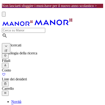
Non lasciarti sfuggire i must-have per il nuovo anno scolastico >
I più ricercati
IT
Cronologia della ricerca
Filiali
Conto
Liste dei desideri
Carrello
Novità