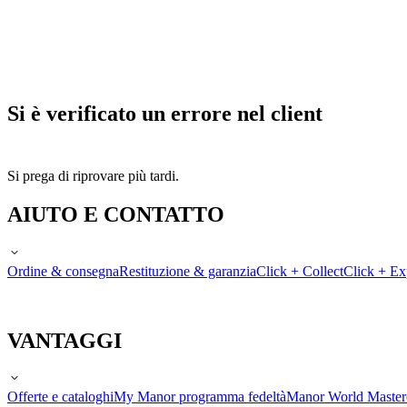
Si è verificato un errore nel client
Si prega di riprovare più tardi.
AIUTO E CONTATTO
Ordine & consegna
Restituzione & garanzia
Click + Collect
Click + Ex
VANTAGGI
Offerte e cataloghi
My Manor programma fedeltà
Manor World Maste