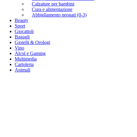
Calzature per bambini
Cura e alimentazione
Abbigliamento neonati (0-3)
Beauty
Sport
Giocattoli
Bagagli
Gioielli & Orologi
Vino
Alcol e Gaming
Multimedia
Cartoleria
Animali