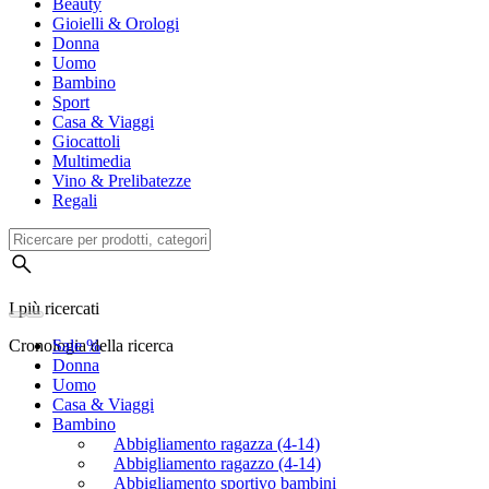
Beauty
Gioielli & Orologi
Donna
Uomo
Bambino
Sport
Casa & Viaggi
Giocattoli
Multimedia
Vino & Prelibatezze
Regali
I più ricercati
Cronologia della ricerca
Sale %
Donna
Uomo
Casa & Viaggi
Bambino
Abbigliamento ragazza (4-14)
Abbigliamento ragazzo (4-14)
Abbigliamento sportivo bambini