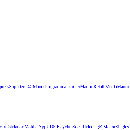
press
Suppliers @ Manor
Programma partner
Manor Retail Media
Manor
rcard®
Manor Mobile App
UBS Keyclub
Social Media @ Manor
Singles