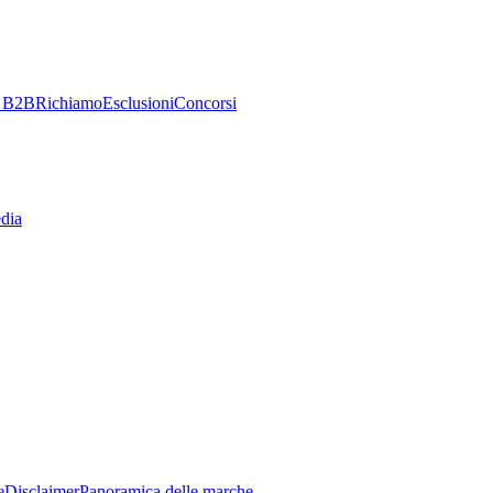
e B2B
Richiamo
Esclusioni
Concorsi
dia
e
Disclaimer
Panoramica delle marche
–