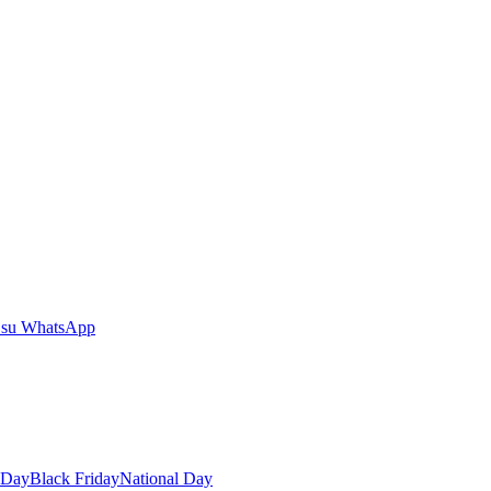
 su WhatsApp
 Day
Black Friday
National Day