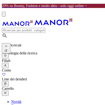
20% su Beauty, Fashion e molto altro - solo oggi online >
I più ricercati
IT
Cronologia della ricerca
Filiali
Conto
Liste dei desideri
Carrello
Novità