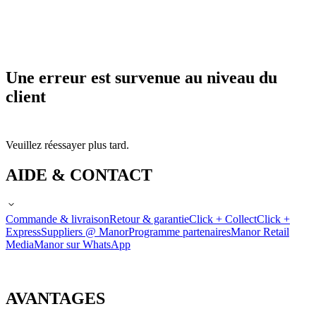
Une erreur est survenue au niveau du
client
Veuillez réessayer plus tard.
AIDE & CONTACT
Commande & livraison
Retour & garantie
Click + Collect
Click +
Express
Suppliers @ Manor
Programme partenaires
Manor Retail
Media
Manor sur WhatsApp
AVANTAGES