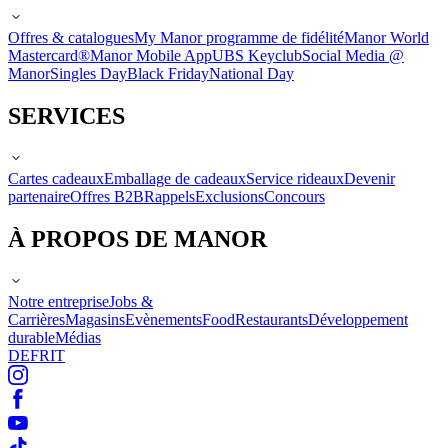
Offres & catalogues
My Manor programme de fidélité
Manor World
Mastercard®
Manor Mobile App
UBS Keyclub
Social Media @
Manor
Singles Day
Black Friday
National Day
SERVICES
Cartes cadeaux
Emballage de cadeaux
Service rideaux
Devenir
partenaire
Offres B2B
Rappels
Exclusions
Concours
À PROPOS DE MANOR
Notre entreprise
Jobs &
Carrières
Magasins
Evènements
Food
Restaurants
Développement
durable
Médias
DE
FR
IT