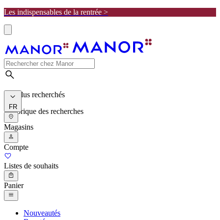
Les indispensables de la rentrée >
Les plus recherchés
FR
Historique des recherches
Magasins
Compte
Listes de souhaits
Panier
Nouveautés