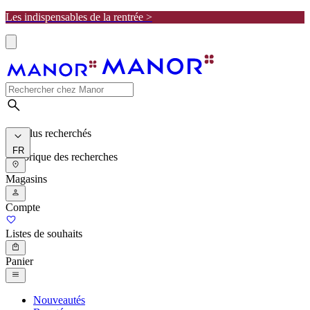
Les indispensables de la rentrée >
Les plus recherchés
FR
Historique des recherches
Magasins
Compte
Listes de souhaits
Panier
Nouveautés