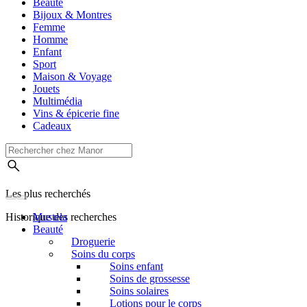
Beauté
Bijoux & Montres
Femme
Homme
Enfant
Sport
Maison & Voyage
Jouets
Multimédia
Vins & épicerie fine
Cadeaux
Les plus recherchés
Historique des recherches
Mustela
Beauté
Droguerie
Soins du corps
Soins enfant
Soins de grossesse
Soins solaires
Lotions pour le corps