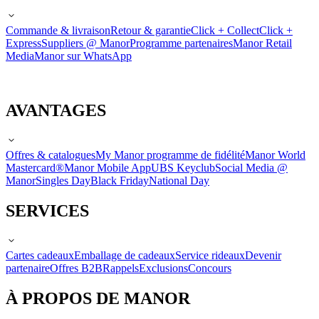
Commande & livraison
Retour & garantie
Click + Collect
Click +
Express
Suppliers @ Manor
Programme partenaires
Manor Retail
Media
Manor sur WhatsApp
AVANTAGES
Offres & catalogues
My Manor programme de fidélité
Manor World
Mastercard®
Manor Mobile App
UBS Keyclub
Social Media @
Manor
Singles Day
Black Friday
National Day
SERVICES
Cartes cadeaux
Emballage de cadeaux
Service rideaux
Devenir
partenaire
Offres B2B
Rappels
Exclusions
Concours
À PROPOS DE MANOR