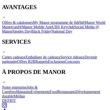
AVANTAGES
Offres & catalogues
My Manor programme de fidélité
Manor World
Mastercard®
Manor Mobile App
UBS Keyclub
Social Media @
Manor
Singles Day
Black Friday
National Day
SERVICES
Cartes cadeaux
Emballage de cadeaux
Service rideaux
Devenir
partenaire
Offres B2B
Rappels
Exclusions
Concours
À PROPOS DE MANOR
Notre entreprise
Jobs &
Carrières
Magasins
Evènements
Food
Restaurants
Développement
durable
Médias
DE
FR
IT