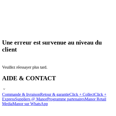
Une erreur est survenue au niveau du
client
Veuillez réessayer plus tard.
AIDE & CONTACT
Commande & livraison
Retour & garantie
Click + Collect
Click +
Express
Suppliers @ Manor
Programme partenaires
Manor Retail
Media
Manor sur WhatsApp