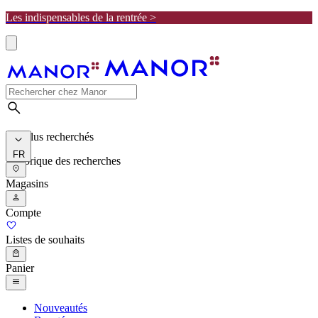
Les indispensables de la rentrée >
Les plus recherchés
FR
Historique des recherches
Magasins
Compte
Listes de souhaits
Panier
Nouveautés