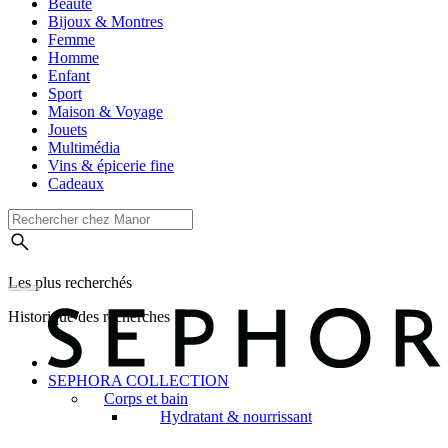
Beauté
Bijoux & Montres
Femme
Homme
Enfant
Sport
Maison & Voyage
Jouets
Multimédia
Vins & épicerie fine
Cadeaux
Les plus recherchés
Historique des recherches
SEPHORA COLLECTION
Corps et bain
Hydratant & nourrissant