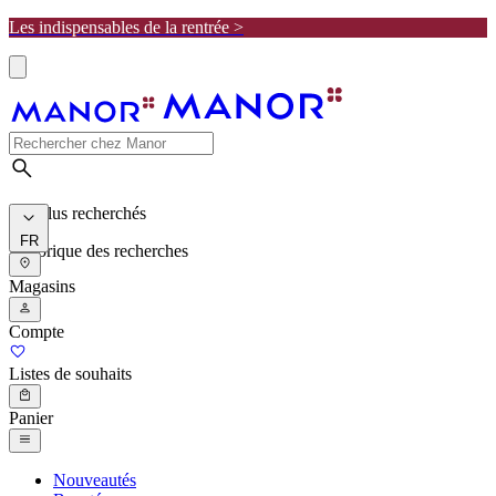
Les indispensables de la rentrée >
Les plus recherchés
FR
Historique des recherches
Magasins
Compte
Listes de souhaits
Panier
Nouveautés