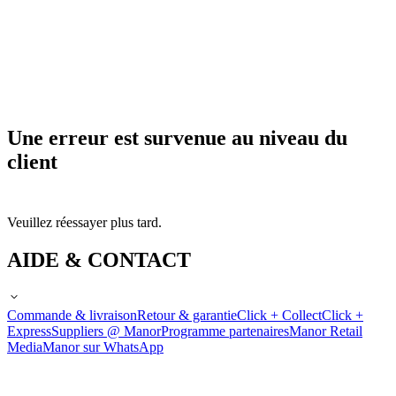
Une erreur est survenue au niveau du
client
Veuillez réessayer plus tard.
AIDE & CONTACT
Commande & livraison
Retour & garantie
Click + Collect
Click +
Express
Suppliers @ Manor
Programme partenaires
Manor Retail
Media
Manor sur WhatsApp