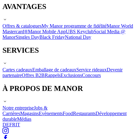
AVANTAGES
Offres & catalogues
My Manor programme de fidélité
Manor World
Mastercard®
Manor Mobile App
UBS Keyclub
Social Media @
Manor
Singles Day
Black Friday
National Day
SERVICES
Cartes cadeaux
Emballage de cadeaux
Service rideaux
Devenir
partenaire
Offres B2B
Rappels
Exclusions
Concours
À PROPOS DE MANOR
Notre entreprise
Jobs &
Carrières
Magasins
Evènements
Food
Restaurants
Développement
durable
Médias
DE
FR
IT