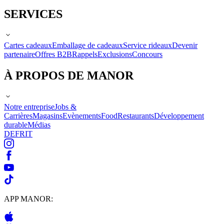
SERVICES
Cartes cadeaux
Emballage de cadeaux
Service rideaux
Devenir
partenaire
Offres B2B
Rappels
Exclusions
Concours
À PROPOS DE MANOR
Notre entreprise
Jobs &
Carrières
Magasins
Evènements
Food
Restaurants
Développement
durable
Médias
DE
FR
IT
APP MANOR: