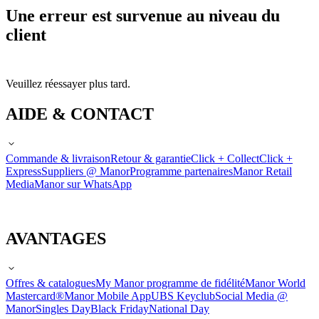
Une erreur est survenue au niveau du
client
Veuillez réessayer plus tard.
AIDE & CONTACT
Commande & livraison
Retour & garantie
Click + Collect
Click +
Express
Suppliers @ Manor
Programme partenaires
Manor Retail
Media
Manor sur WhatsApp
AVANTAGES
Offres & catalogues
My Manor programme de fidélité
Manor World
Mastercard®
Manor Mobile App
UBS Keyclub
Social Media @
Manor
Singles Day
Black Friday
National Day