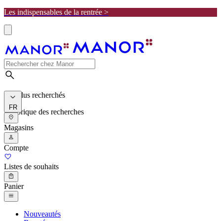
Les indispensables de la rentrée >
Les plus recherchés
FR
Historique des recherches
Magasins
Compte
Listes de souhaits
Panier
Nouveautés