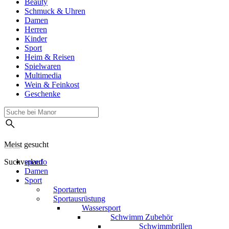
Beauty
Schmuck & Uhren
Damen
Herren
Kinder
Sport
Heim & Reisen
Spielwaren
Multimedia
Wein & Feinkost
Geschenke
Meist gesucht
Suchverlauf
speedo
Damen
Sport
Sportarten
Sportausrüstung
Wassersport
Schwimm Zubehör
Schwimmbrillen