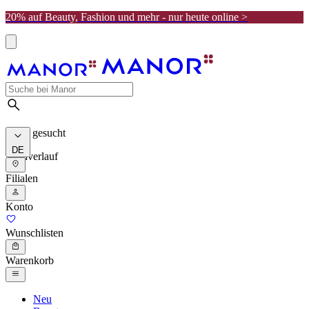
20% auf Beauty, Fashion und mehr - nur heute online >
Meist gesucht
DE
Suchverlauf
Filialen
Konto
Wunschlisten
Warenkorb
Neu