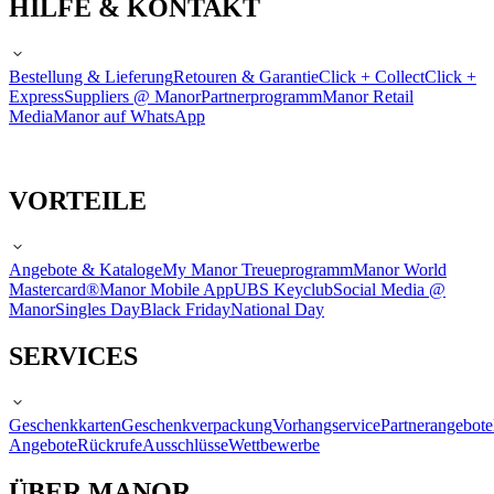
HILFE & KONTAKT
Bestellung & Lieferung
Retouren & Garantie
Click + Collect
Click +
Express
Suppliers @ Manor
Partnerprogramm
Manor Retail
Media
Manor auf WhatsApp
VORTEILE
Angebote & Kataloge
My Manor Treueprogramm
Manor World
Mastercard®
Manor Mobile App
UBS Keyclub
Social Media @
Manor
Singles Day
Black Friday
National Day
SERVICES
Geschenkkarten
Geschenkverpackung
Vorhangservice
Partnerangebote
Angebote
Rückrufe
Ausschlüsse
Wettbewerbe
ÜBER MANOR