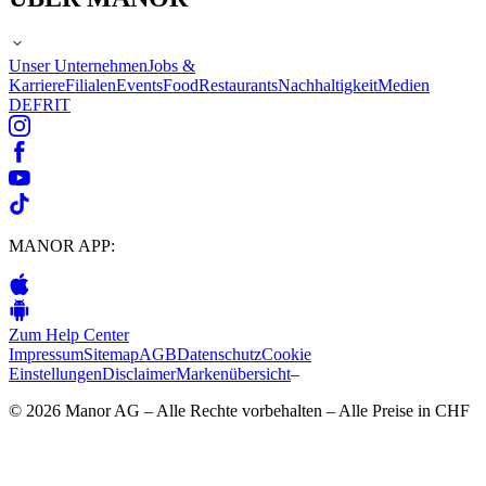
Unser Unternehmen
Jobs &
Karriere
Filialen
Events
Food
Restaurants
Nachhaltigkeit
Medien
DE
FR
IT
MANOR APP:
Zum Help Center
Impressum
Sitemap
AGB
Datenschutz
Cookie
Einstellungen
Disclaimer
Markenübersicht
–
© 2026 Manor AG – Alle Rechte vorbehalten – Alle Preise in CHF